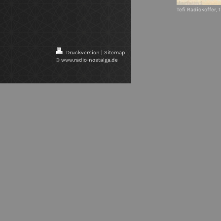
Tefi Radiokoffer, 
Druckversion
|
Sitemap
© www.radio-nostalga.de