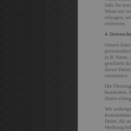
falls Sie tr
Wenn wir vo
erlangen, we
entfernen.
4. Datensch
Unsere Inter
personenbez
(z.B. Name, 
geschieht da
dieser Daten
zustimmen.
Die Übertrag
beinhalten. E
Daten erlang
Wir widerspr
Kontaktdaten
Dritte, die u
Werbung/Inf