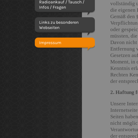
Radioankauf / Tausch /
vollständig 
Infos / Fragen
die eigenen 
Gemäß den §§
Links zu besonderen
Verpflichtun
Webseiten
oder gespei
müssten, die
Davon nicht 
Impressum
Entfernung 
Gesetzen auf
Moment, in 
Kenntnis erl
Rechten Kenn
der entsprec
2. Haftung f
Unsere Inter
Internetseit
Seiten haben
nicht möglic
Verantwortun
der entsprec