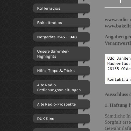
Kofferradios
www.radio-n
Bakelitradios
www.bakelit
Angaben ge
Notgeräte 1945 - 1948
Verantwortli
Unsere Sammler-
Highlights
Hilfe , Tipps & Tricks
Alte Radio-
Bedienungsanleitungen
Ausschluss 
Alte Radio-Prospekte
1. Haftung f
Sämtliche In
DUX Kino
Sorgfalt ers
Gewähr dafür