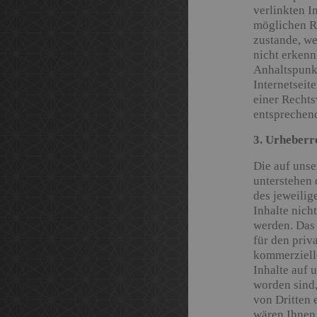
verlinkten I
möglichen R
zustande, we
nicht erkenn
Anhaltspunkt
Internetseit
einer Rechts
entsprechen
3. Urheberr
Die auf unse
unterstehen
des jeweilig
Inhalte nicht
werden. Das 
für den priv
kommerzielle
Inhalte auf u
worden sind,
von Dritten 
wären Ihnen 