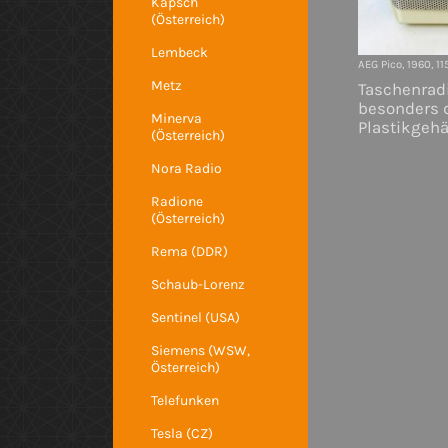
Kapsch
(Österreich)
Lembeck
AEG Pico, 1960, 1
Metz
Taschenradi
besonders d
Minerva
Plastikgehä
(Österreich)
Nora Radio
Radione
(Österreich)
Rema (DDR)
Schaub-Lorenz
Sentinel (USA)
Siemens (WSW,
Österreich)
Telefunken
Tesla (CZ)