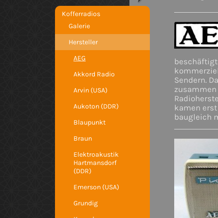
Kofferradios
Galerie
Hersteller
AEG
beschäftigt
kommerziel
Akkord Radio
Sendern. Da
zusammen u
Arvin (USA)
Radioherste
Aukoton (DDR)
kamen erst 
baugleich m
Blaupunkt
Braun
Elektroakustik
Hartmansdorf
(DDR)
Emerson (USA)
Grundig