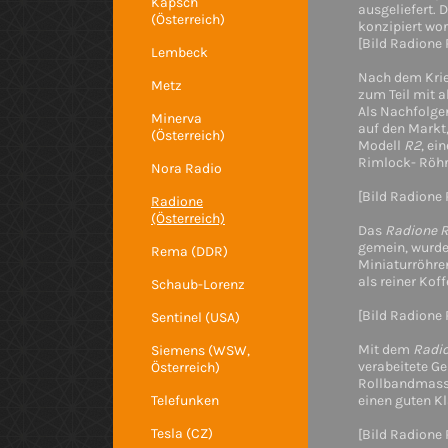
Kapsch
ausgeliefert. 
(Österreich)
konzipiert wo
[Bild Radione 
Lembeck
Nach dem Krie
Metz
zum Teil mit 
Als Nachfolger
Minerva
auf den Markt,
(Österreich)
Modell
R2
, ei
Rimlock- Röhr
Nora Radio
[Bild Radione 
Radione
(Österreich)
Das
Radione R
gemein, wurde
Rema (DDR)
Miniaturröhren
als reiner Kof
Schaub-Lorenz
[Bild Radione 
Sentinel (USA)
Mit dem
Radi
Siemens (WSW,
verabeitete G
Österreich)
Rollbandmass-
Telefunken
einen guten K
Tesla (CZ)
[Bild Radione