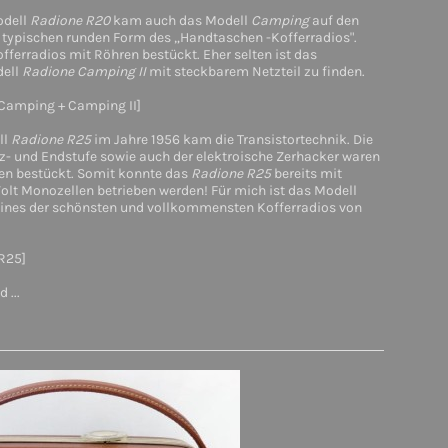
dell
Radione R20
kam auch das Modell
Camping
auf den
r typischen runden Form des „Handtaschen -Kofferradios".
ferradios mit Röhren bestückt. Eher selten ist das
ell
Radione
Camping II
mit steckbarem Netzteil zu finden.
 Camping + Camping II]
ll
Radione R25
im Jahre 1956 kam die Transistortechnik. Die
z- und Endstufe sowie auch der elektroische Zerhacker waren
ren bestückt. Somit konnte das
Radione R25
bereits mit
olt Monozellen betrieben werden! Für mich ist das Modell
ines der schönsten und vollkommensten Kofferradios von
 R25]
 ...