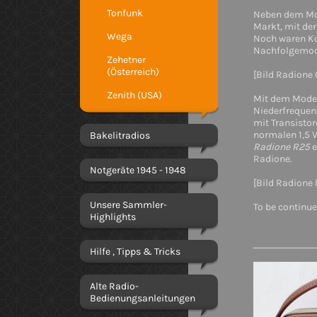
Tonfunk
Neben dem Mo
Markt, mit de
Wega
Noch waren Kof
Nachfolgemod
Zehetner
(Österreich)
[Bild Radione
Zenith (USA)
Mit dem Mode
Niederfrequen
mit Transisto
normalen 1,5 V
Bakelitradios
Radione R25
e
Radione.
Notgeräte 1945 - 1948
[Bild Radione
Unsere Sammler-
To be continued
Highlights
Hilfe , Tipps & Tricks
Alte Radio-
Bedienungsanleitungen