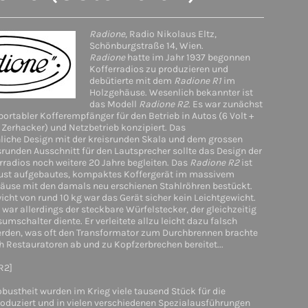
Radione
, Radio Nikolaus Eltz,
Schönburgstraße 14, Wien.
Radione
hatte im Jahr 1937 begonnen
Kofferradios zu produzieren und
debütierte mit dem
Radione R1
im
Holzgehäuse. Wesenlich bekannter ist
das Modell
Radione R2
. Es war zunächst
portabler Kofferempfänger für den Betrieb in Autos (6 Volt +
Zerhacker) und Netzbetrieb konzipiert. Das
iche Design mit der kreisrunden Skala und dem grossen
srunden Ausschnitt für den Lautsprecher sollte das Design der
radios noch weitere 20 Jahre begleiten. Das
Radione R2
ist
ust aufgebautes, kompaktes Koffergerät im massivem
äuse mit den damals neu erschienen Stahlröhren bestückt.
cht von rund 10 kg war das Gerät sicher kein Leichtgewicht.
war allerdings der steckbare Würfelstecker, der gleichzeitig
mschalter diente. Er verleitete allzu leicht dazu falsch
erden, was oft den Transformator zum Durchbrennen brachte
 Restauratoren ab und zu Kopfzerbrechen bereitet...
R2]
bustheit wurden im Krieg viele tausend Stück für die
duziert und in vielen verschiedenen Spezialausführungen