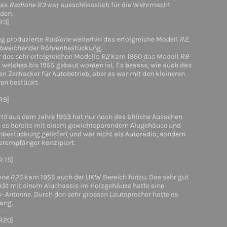
Das
Radione R3
war ausschliesslich für die Wehrmacht
rden.
R3]
g produzierte
Radione
weiterhin das erfolgreiche Modell
R2
,
abweichender Röhrenbestückung.
 des sehr erfolgreichen Modells
R2
kam 1950 das Modell
R9
 welches bis 1955 gebaut worden ist. Es besass, wie auch das
nen Zerhacker für Autobetrieb, aber es war mit den kleineren
en bestückt.
R9]
15
aus dem Jahre 1953 hat nur noch das ähliche Aussehen
 es bereits mit einem gewichtsparendem Alugehäuse und
bestückung geliefert und war nicht als Autoradio, sondern
ferempfänger konzipiert.
R 15]
one R20
kam 1955 auch der UKW Bereich hinzu. Das sehr gut
erät mit einem Aluchassis im Holzgehäuse hatte eine
 Antenne. Durch den sehr grossen Lautsprecher hatte es
lang.
 R20]