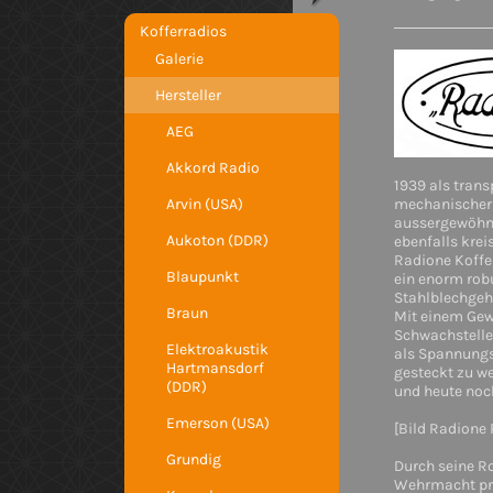
Kofferradios
Galerie
Hersteller
AEG
Akkord Radio
1939 als trans
Arvin (USA)
mechanischer 
aussergewöhnl
Aukoton (DDR)
ebenfalls krei
Radione Koffer
Blaupunkt
ein enorm rob
Stahlblechgeh
Braun
Mit einem Gewi
Schwachstelle 
Elektroakustik
als Spannungsu
Hartmansdorf
gesteckt zu w
(DDR)
und heute noch
Emerson (USA)
[Bild Radione 
Grundig
Durch seine Ro
Wehrmacht pro